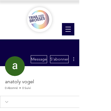
Plus d'actions
Message
S'abonner
anatoly vogel
0 Abonné
0 Suivi