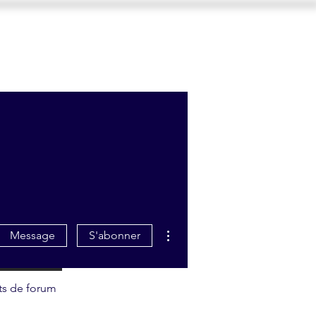
CONTACT
INSCRIPTION
Plus d'actions
Message
S'abonner
ts de forum