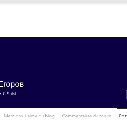
ACCUEIL
FORMATS 2026
ORGANISATION
Егоров
0
Suivi
Mentions J'aime du blog
Commentaires du forum
Pos