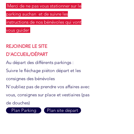
Merci de ne pas vous stationner sur le
parking auchan
et de suivre les
instructions de nos bénévoles qui vont
vous guider
REJOINDRE LE SITE
D'ACCUEIL/DÉPART
Au départ des différents parkings :
Suivre le fléchage piéton départ et les
consignes des bénévoles
N'oubliez pas de prendre vos affaires avec
vous, consignes sur place et vestiaires (pas
de douches)
Plan Parking
Plan site départ