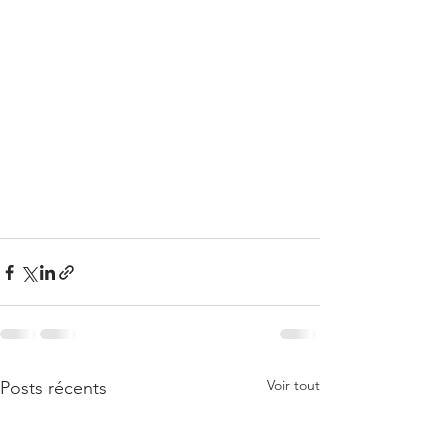
Voir tout
Posts récents