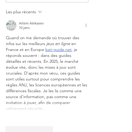
Les plus récents
Artem Alekseev
10 janv.
Quand on me demande où trouver des 
infos sur les meilleurs 
jeux en ligne
 en 
France et en Europe 
bet-guide.net
, je 
réponds souvent : dans des guides 
détaillés et récents. En 2025, le marché 
évolue vite, donc les mises à jour sont 
cruciales. D’après mon vécu, ces guides 
sont utiles surtout pour comprendre les 
règles ANJ, les licences européennes et les 
différences fiscales. Je les lis comme une 
source d’information, pas comme une 
invitation à jouer, afin de comparer 
calmement sécurité,…
Afficher plus
J'aime
Répondre