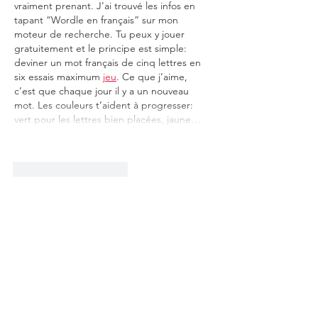
vraiment prenant. J’ai trouvé les infos en 
tapant “Wordle en français” sur mon 
moteur de recherche. Tu peux y jouer 
gratuitement et le principe est simple: 
deviner un mot français de cinq lettres en 
six essais maximum 
jeu
. Ce que j’aime, 
c’est que chaque jour il y a un nouveau 
mot. Les couleurs t’aident à progresser: 
vert pour les lettres bien placées, jaune…
Afficher plus
J'aime
Répondre
Osborn Tyler
04 avr. 2025
Salut! Je suis à la recherche d’un site ou 
d’une plateforme où je peux jouer à 
Wordle en français avec des mots de 5 
lettres. Est-ce que quelqu’un connaît un 
endroit où on peut aussi consulter des 
solutions précédentes, des statistiques ou 