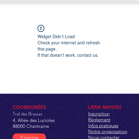
ACCUEIL
FORMATS 2026
ORGANISATION
Widget Didn’t Load
Check your internet and refresh
this page.
If that doesn’t work, contact us.
COORDONÉES
LIENS RAPIDES
Trail des Brosses
Inscription
Règlement
4, Allée des Lucioles
Infos pratiques
88000 Chantraine
Notre organisation
Nous contacter
S'inscrire